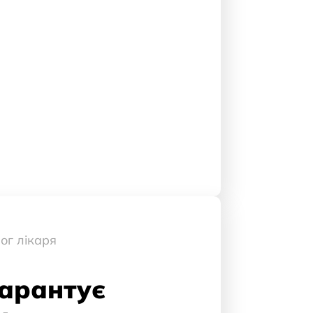
ог лікаря
арантує