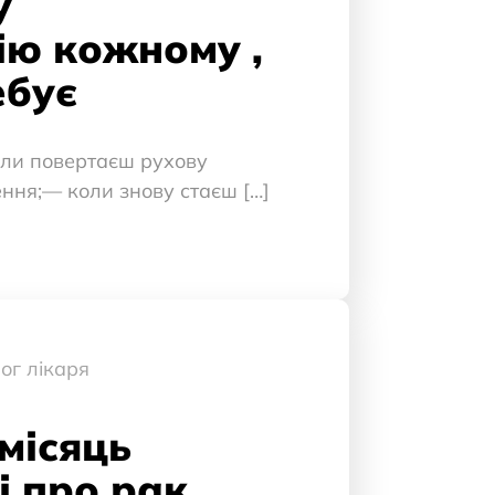
у
ію кожному ,
ебує
оли повертаєш рухову
ення;— коли знову стаєш […]
ог лікаря
місяць
і про рак