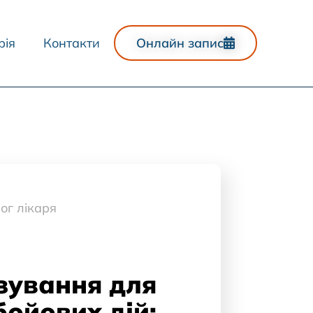
рія
Контакти
Онлайн запис
ог лікаря
зування для
бойових дій: