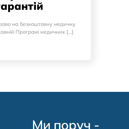
гарантій
раво на безкоштовну медичну
авній Програмі медичних […]
Ми поруч -