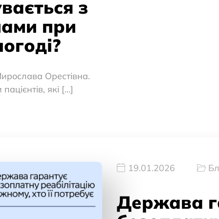
увається з
нами при
погоді?
Мирослава Орестівна.
ацієнтів, які […]
19.01.2026
Бл
Держава г