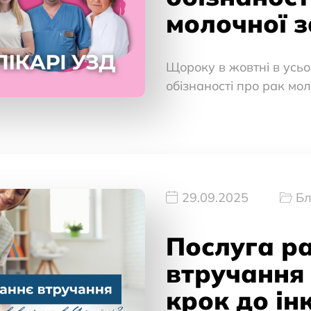
молочної 
Щороку в жовтні в усьо
обізнаності про рак мол
29.09.2025
Бл
Послуга р
втручання
крок до ін