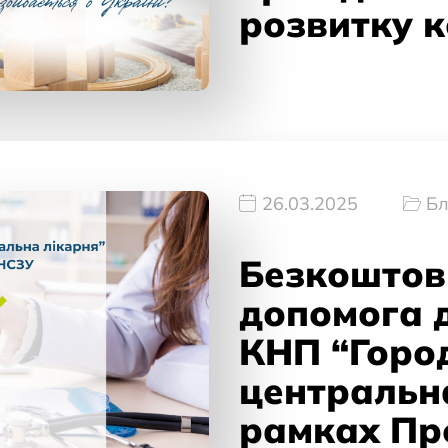
розвитку 
26.03.2025
Бл
Безкоштов
допомога д
КНП “Горо
центральна
рамках Пр