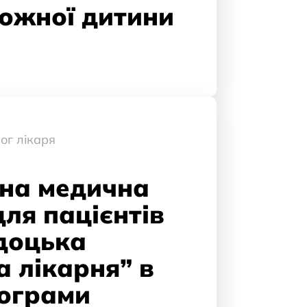
кожної дитини
ог лікаря
на медична
ля пацієнтів
доцька
 лікарня” в
ограми