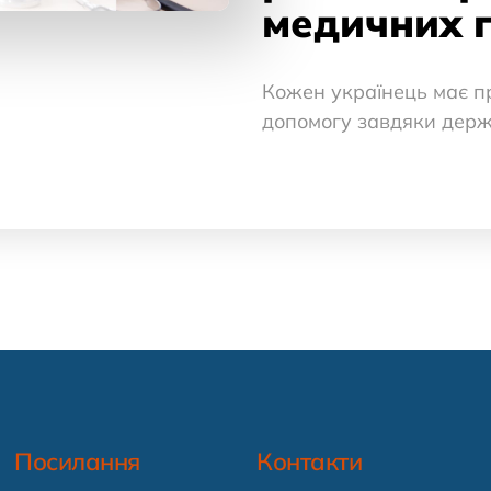
медичних 
Кожен українець має п
допомогу завдяки держ
Посилання
Контакти