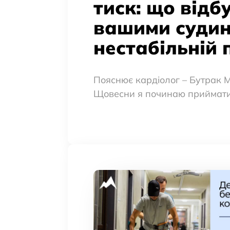
тиск: що відб
вашими суди
нестабільній 
Пояснює кардіолог – Бутрак 
Щовесни я починаю приймати п