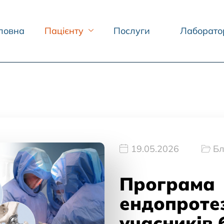
ловна
Пацієнту
Послуги
Лаборато
19.05.2026
Бл
Програма
ендопроте
учасників 