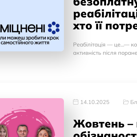
безоплатн
реабілітац
хто її потр
Реабілітація — це…— к
активність після поран
14.10.2025
Бл
Жовтень – 
обізнаност