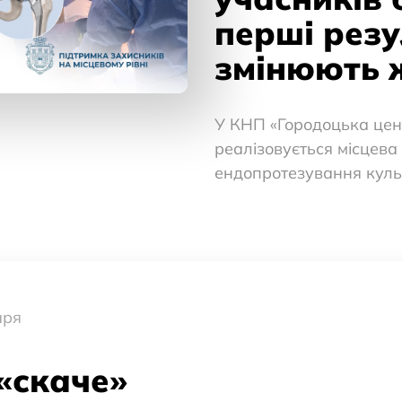
перші резу
змінюють 
У КНП «Городоцька цен
реалізовується місцева
ендопротезування куль
аря
«скаче»