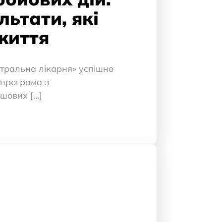
льтати, які
життя
тральна лікарня» успішно
 програма з
шових […]